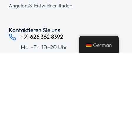
AngularJS-Entwickler finden
Kontaktieren Sie uns
+91 626 362 8392
German
Mo.–Fr. 10–20 Uhr
hello@averybit.com
Informationen & Support
Drengsrudhagen
6, C/O Fits Consulting,
Asker, Akershus 1385, Norway
Sales & Marketing Office
156, Dravid Nagar
2nd Floor, Above SBI Bank,
Usha Nagar Branch
Ranjeet Hanuman Temple
Road, Indore, India