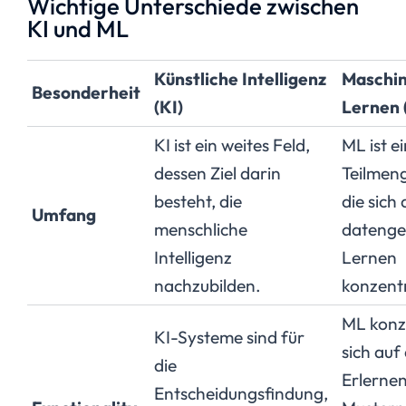
Wichtige Unterschiede zwischen
KI und ML
Künstliche Intelligenz
Maschin
Besonderheit
(KI)
Lernen 
KI ist ein weites Feld,
ML ist e
dessen Ziel darin
Teilmeng
besteht, die
die sich 
Umfang
menschliche
datenge
Intelligenz
Lernen
nachzubilden.
konzentr
ML konz
KI-Systeme sind für
sich auf
die
Erlerne
Entscheidungsfindung,