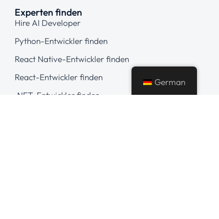
Experten finden
Hire AI Developer
Python-Entwickler finden
React Native-Entwickler finden
React-Entwickler finden
German
.NET-Entwickler finden
AngularJS-Entwickler finden
Kontaktieren Sie uns
+91 626 362 8392
Mo.–Fr. 10–20 Uhr
hello@averybit.com
Informationen & Support