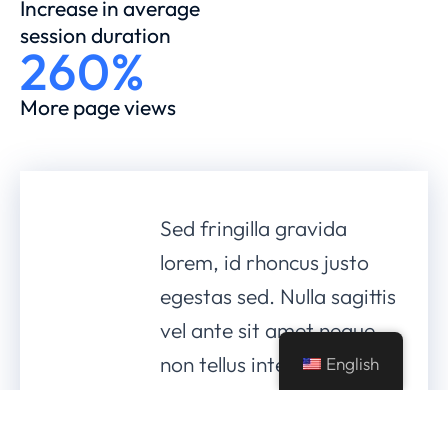
Increase in average
session duration
260%
More page views
Sed fringilla gravida
lorem, id rhoncus justo
egestas sed. Nulla sagittis
vel ante sit amet neque
non tellus interdum
English
tincidunt eget eu odio.
Awesome!